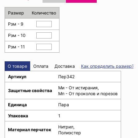
Размер
Количество
Рзм - 9
Рзм - 10
Рзм - 11
О товаре
Оплата
Доставка
Как определить размер?
Артикул
Пер342
Ми - От истирания,
Защитные свойства
Мп - От проколов и порезов
Единица
Пара
Упаковка
1
Нитрил,
Материал перчаток
Полиэстер