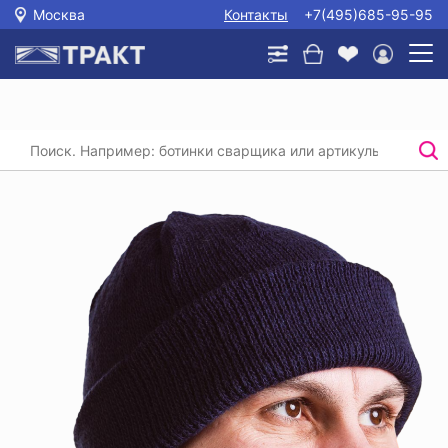
Москва
Контакты
+7(495)685-95-95
Главная
/
Каталог
/
Спецодежда
/
Головные уборы
/
Шапка трикотажная синяя