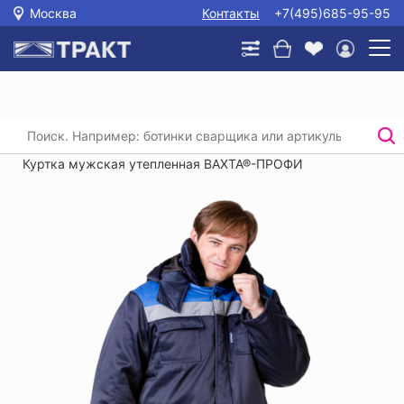
Москва
Контакты
+7(495)685-95-95
Главная
/
Каталог
/
Спецодежда
/
Утепленные куртки и брюки для рабочих
/
Куртка мужская утепленная ВАХТА®-ПРОФИ