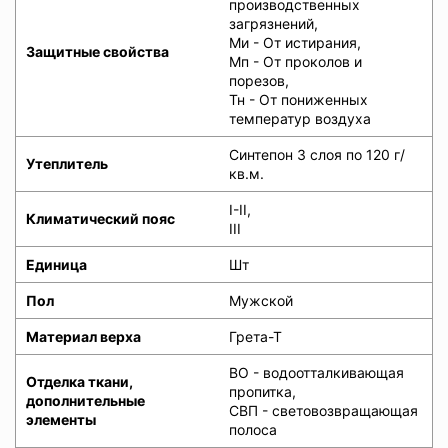
производственных
загрязнений,
Ми - От истирания,
Защитные свойства
Мп - От проколов и
порезов,
Тн - От пониженных
температур воздуха
Синтепон 3 слоя по 120 г/
Утеплитель
кв.м.
I-II,
Климатический пояс
III
Единица
Шт
Пол
Мужской
Материал верха
Грета-Т
ВО - водоотталкивающая
Отделка ткани,
пропитка,
дополнительные
СВП - световозвращающая
элементы
полоса