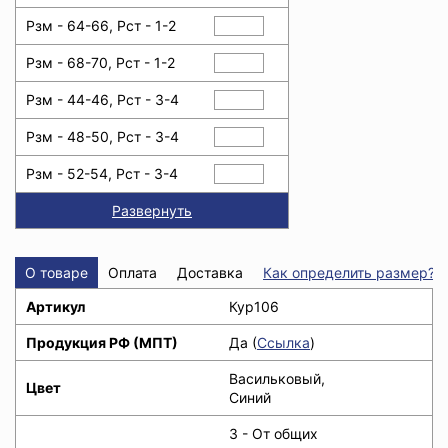
Рзм - 64-66, Рст - 1-2
Рзм - 68-70, Рст - 1-2
Рзм - 44-46, Рст - 3-4
Рзм - 48-50, Рст - 3-4
Рзм - 52-54, Рст - 3-4
Развернуть
О товаре
Оплата
Доставка
Как определить размер?
Артикул
Кур106
Продукция РФ (МПТ)
Да (
Ссылка
)
Васильковый,
Цвет
Синий
З - От общих