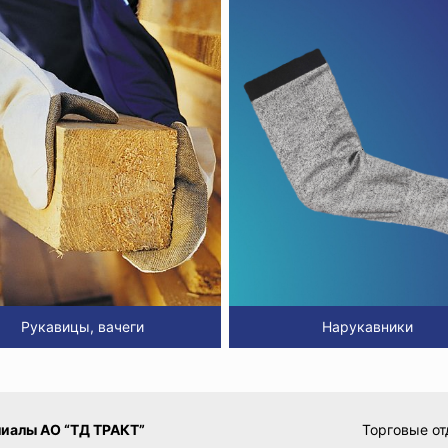
Рукавицы, вачеги
Нарукавники
иалы АО “ТД ТРАКТ”
Торговые от