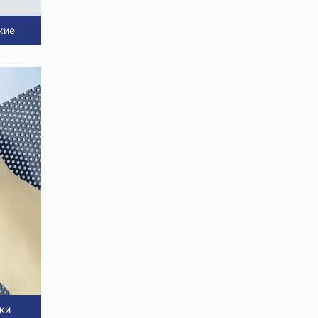
кие
ки