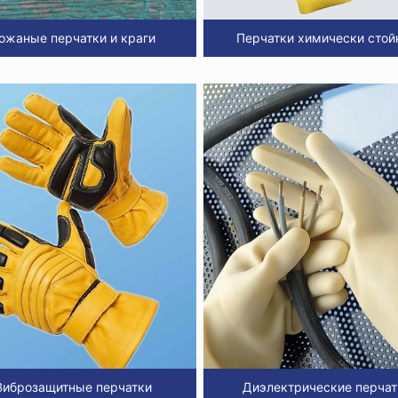
ожаные перчатки и краги
Перчатки химически стой
Виброзащитные перчатки
Диэлектрические перчат