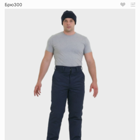
Брю300