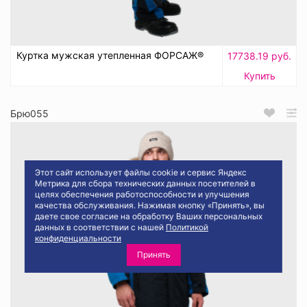
Куртка мужская утепленная ФОРСАЖ®
17738.19 руб.
Купить
Брю055
Этот сайт использует файлы cookie и сервис Яндекс
Метрика для сбора технических данных посетителей в
целях обеспечения работоспособности и улучшения
качества обслуживания. Нажимая кнопку «Принять», вы
даете свое согласие на обработку Ваших персональных
данных в соответствии с нашей
Политикой
конфиденциальности
Принять