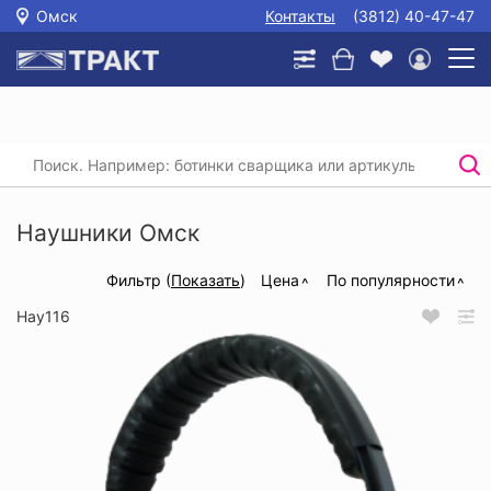
Омск
Контакты
(3812) 40-47-47
Главная
/
Каталог
/
Защита головы, глаз и слуха
/
Наушники
Наушники Омск
Фильтр (
Показать
)
Цена
По популярности
Нау116