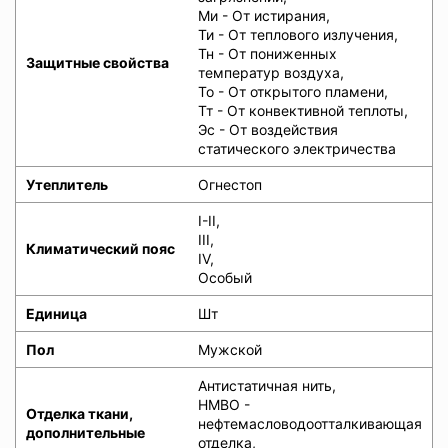
Ми - От истирания,
Ти - От теплового излучения,
Тн - От пониженных
Защитные свойства
температур воздуха,
То - От открытого пламени,
Тт - От конвективной теплоты,
Эс - От воздействия
статического электричества
Утеплитель
Огнестоп
I-II,
III,
Климатический пояс
IV,
Особый
Единица
Шт
Пол
Мужской
Антистатичная нить,
НМВО -
Отделка ткани,
нефтемасловодоотталкивающая
дополнительные
отделка,