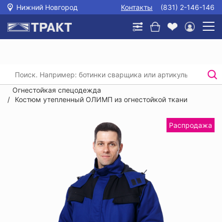
Нижний Новгород
Контакты
(831) 2-146-146
Главная
/
Каталог
/
Спецодежда
/
Защита от повышенных температур и сварки.
Огнестойкая спецодежда
/
Костюм утепленный ОЛИМП из огнестойкой ткани
Распродажа