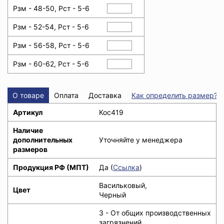
Рзм - 48-50, Рст - 5-6
Рзм - 52-54, Рст - 5-6
Рзм - 56-58, Рст - 5-6
Рзм - 60-62, Рст - 5-6
О товаре
Оплата
Доставка
Как определить размер?
Артикул
Кос419
Наличие
дополнительных
Уточняйте у менеджера
размеров
Продукция РФ (МПТ)
Да (
Ссылка
)
Васильковый,
Цвет
Черный
З - От общих производственных
загрязнений,