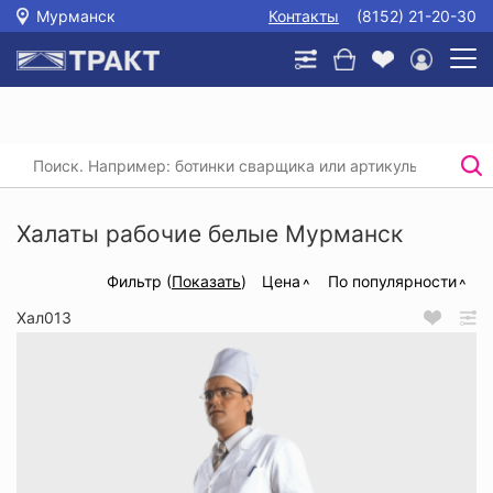
Мурманск
Контакты
(8152) 21-20-30
Главная
/
Каталог
/
Спецодежда
/
Рабочие халаты
/
Халаты рабочие белые
Халаты рабочие белые Мурманск
Фильтр (
Показать
)
Цена
По популярности
Хал013