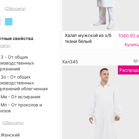
(Сбросить)
Халат мужской из х/б
1080.92 р
тные свойства
ткани белый
Купить
сить)
З - От общих
Хал345
оизводственных
грязнений
Распрод
Зо - От общих
оизводственных
грязнений облегченная
Ми - От истирания
Мп - От проколов и
резов
(Сбросить)
Женский