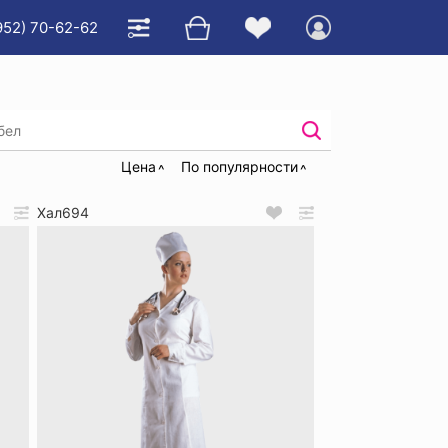
952) 70-62-62
ие белые
Цена
По популярности
Хал694