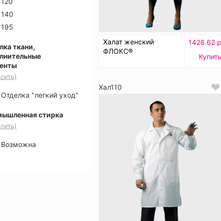
120
140
195
Халат женский
1428.62 р
лка ткани,
ФЛОКС®
лнительные
Купит
енты
сить)
Хал110
Отделка "легкий уход"
ышленная стирка
сить)
Возможна