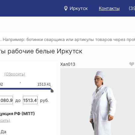
Иркутск
Контакты
(3
/
Каталог
/
Спецодежда
/
Рабочие халаты
/
Халаты рабоч
ты рабочие белые Иркутск
Хал013
(Сбросить)
92
1513.41
до
руб.
укция РФ (МПТ)
сить)
Да