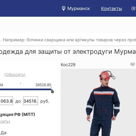
Мурманск
Контакты
(8
/
Каталог
/
Спецодежда
/
Спецодежда для защиты от элек
одежда для защиты от электродуги Мурма
Кос229
(Сбросить)
84
34516.85
до
руб.
укция РФ (МПТ)
сить)
Да