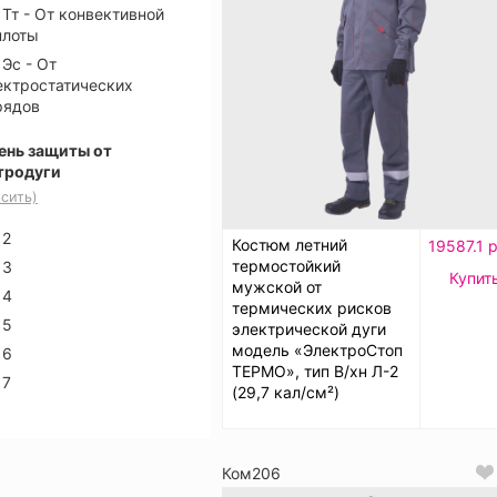
Тт - От конвективной
плоты
Эс - От
ектростатических
рядов
ень защиты от
тродуги
сить)
2
Костюм летний
19587.1 
термостойкий
3
Купит
мужской от
4
термических рисков
5
электрической дуги
модель «ЭлектроСтоп
6
ТЕРМО», тип В/хн Л-2
7
(29,7 кал/см²)
Ком206