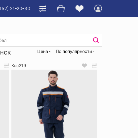
152) 21-20-30
тродуги
нск
Цена
По популярности
Кос219