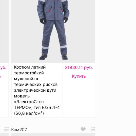
Костюм летний
руб.
21930.11 руб.
термостойкий
ь
Купить
мужской от
термических рисков
электрической дуги
модель
«ЭлектроСтоп
ТЕРМО», тип В/хн Л-4
(56,8 кал/см²)
Ком207