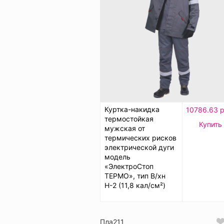
Куртка-накидка
10786.63 р
термостойкая
Купить
мужская от
термических рисков
электрической дуги
модель
«ЭлектроСтоп
ТЕРМО», тип В/хн
Н-2 (11,8 кал/см²)
Пла211