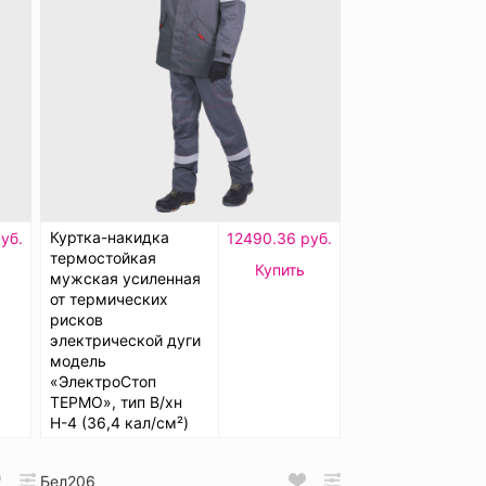
Куртка-накидка
уб.
12490.36 руб.
термостойкая
Купить
мужская усиленная
от термических
рисков
электрической дуги
модель
«ЭлектроСтоп
ТЕРМО», тип В/хн
Н-4 (36,4 кал/см²)
Бел206