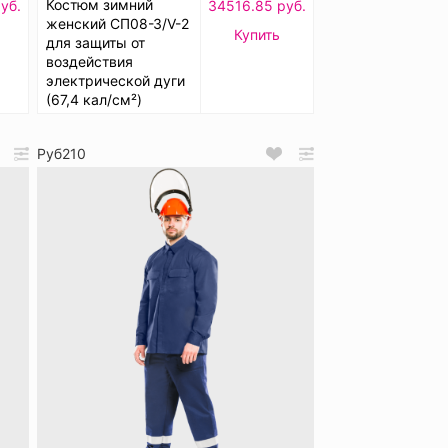
Костюм зимний
уб.
34516.85 руб.
женский СП08-З/V-2
Купить
для защиты от
воздействия
электрической дуги
(67,4 кал/см²)
Руб210