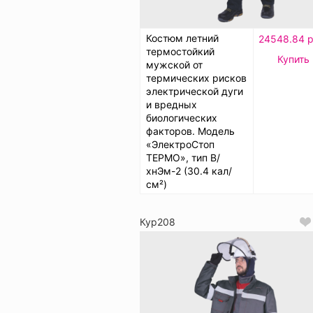
Костюм летний
24548.84 р
термостойкий
Купить
мужской от
термических рисков
электрической дуги
и вредных
биологических
факторов. Модель
«ЭлектроСтоп
ТЕРМО», тип В/
хнЭм-2 (30.4 кал/
см²)
Кур208