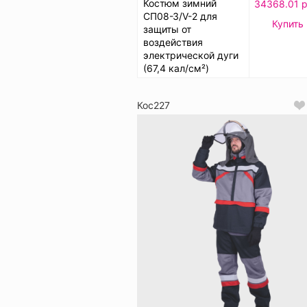
Костюм зимний
34368.01 р
СП08-З/V-2 для
Купить
защиты от
воздействия
электрической дуги
(67,4 кал/см²)
Кос227