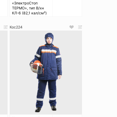
«ЭлектроСтоп
ТЕРМО», тип В/хн
КЛ-6 (82,1 кал/см²)
Кос224