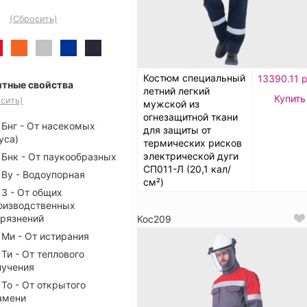
(Сбросить)
Костюм специальный
13390.11 р
тные свойства
летний легкий
Купить
сить)
мужской из
огнезащитной ткани
Бнг - От насекомых
для защиты от
уса)
термических рисков
электрической дуги
Бнк - От паукообразных
СП011-Л (20,1 кал/
Ву - Водоупорная
см²)
З - От общих
оизводственных
грязнений
Кос209
Ми - От истирания
Ти - От теплового
лучения
То - От открытого
амени