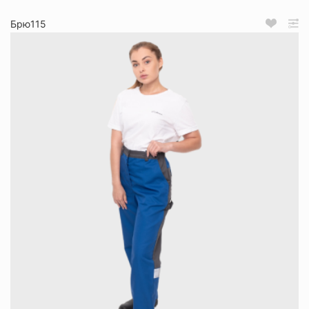
Брю115