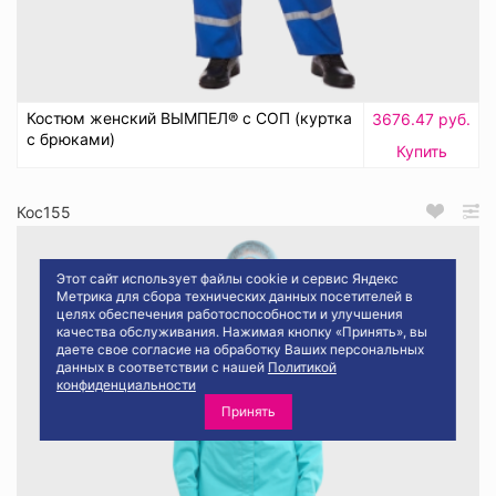
Костюм женский ВЫМПЕЛ® с СОП (куртка
3676.47 руб.
с брюками)
Купить
Кос155
Этот сайт использует файлы cookie и сервис Яндекс
Метрика для сбора технических данных посетителей в
целях обеспечения работоспособности и улучшения
качества обслуживания. Нажимая кнопку «Принять», вы
даете свое согласие на обработку Ваших персональных
данных в соответствии с нашей
Политикой
конфиденциальности
Принять