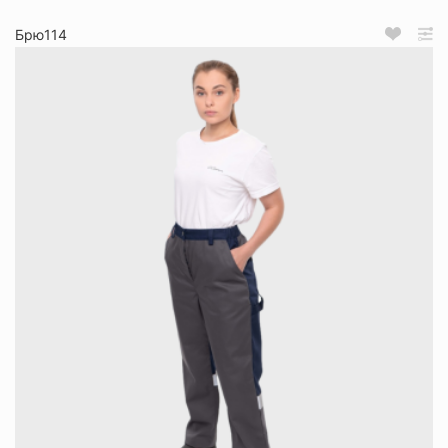
Брю114