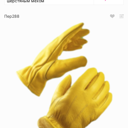
шерстяным мехом
Пер288