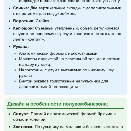
подкладке полочек с застежкой на контактную ленту.
Спинка:
Две вертикальные складки с дополнительными
отверстиями для воздухообмена.
Воротник:
Стойка.
Капюшон:
Съемный утепленный, объем регулируется
шнуром по лицевому вырезу и хлястиком на затылке на
ленте «контакт».
Рукава:
Анатомической формы с налокотниками.
Манжеты с кулиской на эластичной тесьме и патами
на пару пуговиц.
Налокотники с двумя вытачками по нижнему шву
рукава.
Внутри рукавов трикотажные напульсники для
дополнительной теплозащиты.
Дизайн и особенности полукомбинезона:
Силуэт:
Прямой с анатомической формой брючин в
области коленей.
Застежка:
По гульфику на молнию и боковая застежка в