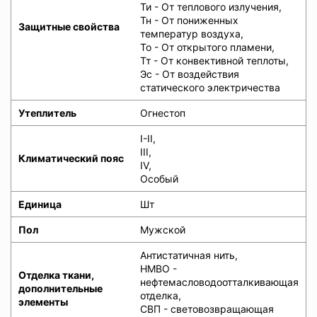
Ти - От теплового излучения,
Тн - От пониженных
Защитные свойства
температур воздуха,
То - От открытого пламени,
Тт - От конвективной теплоты,
Эс - От воздействия
статического электричества
Утеплитель
Огнестоп
I-II,
III,
Климатический пояс
IV,
Особый
Единица
Шт
Пол
Мужской
Антистатичная нить,
НМВО -
Отделка ткани,
нефтемасловодоотталкивающая
дополнительные
отделка,
элементы
СВП - световозвращающая