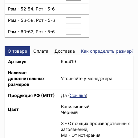
Рзм - 52-54, Рст - 5-6
Рзм - 56-58, Рст - 5-6
Рзм - 60-62, Рст - 5-6
О товаре
Оплата
Доставка
Как определить размер?
Артикул
Кос419
Наличие
дополнительных
Уточняйте у менеджера
размеров
Продукция РФ (МПТ)
Да (
Ссылка
)
Васильковый,
Цвет
Черный
З - От общих производственных
загрязнений,
Ми - От истирания,