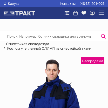
Калуга
Контакты
(4842) 201-921
Главная
/
Каталог
/
Спецодежда
/
Защита от повышенных температур и сварки.
Огнестойкая спецодежда
/
Костюм утепленный ОЛИМП из огнестойкой ткани
Распродажа