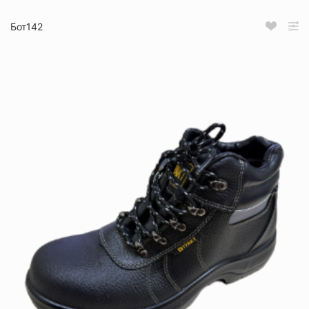
Бот142