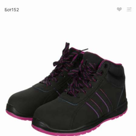
Бот152