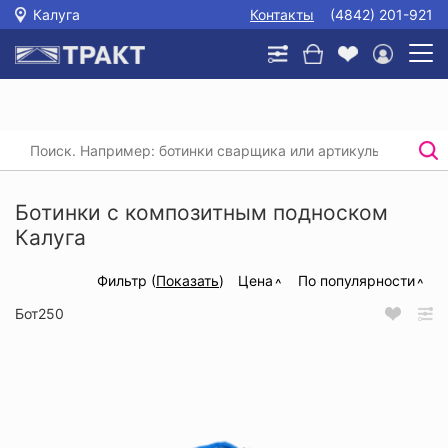
Калуга
Контакты
(4842) 201-921
Главная
/
Каталог
/
Спецобувь
/
Ботинки
/
Ботинки с композитным подноском
Ботинки с композитным подноском
Калуга
Фильтр (
Показать
)
Цена
По популярности
Бот250