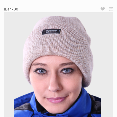
Шап700