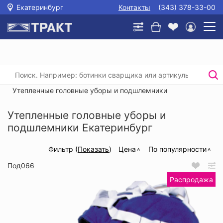
Екатеринбург
Контакты
(343) 378-33-00
Главная
/
Каталог
/
Защита головы, глаз и слуха
/
Головные уборы, подшлемники
/
Утепленные головные уборы и подшлемники
Утепленные головные уборы и
подшлемники Екатеринбург
Фильтр (
Показать
)
Цена
По популярности
Под066
Распродажа