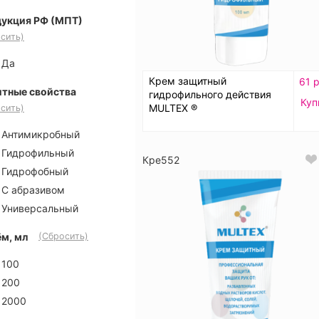
укция РФ (МПТ)
сить)
Да
Крем защитный
61 р
тные свойства
гидрофильного действия
Куп
MULTEX ®
сить)
Антимикробный
Гидрофильный
Кре552
Гидрофобный
С абразивом
Универсальный
м, мл
(Сбросить)
100
200
2000