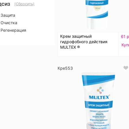
ДСИЗ
(Сбросить)
Защита
Очистка
Регенерация
Крем защитный
61 р
гидрофобного действия
Куп
MULTEX ®
Кре553