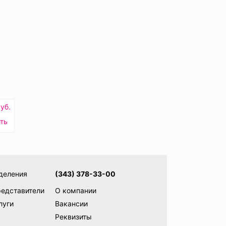
уб.
ть
деления
(343) 378-33-00
редставители
О компании
луги
Вакансии
Реквизиты