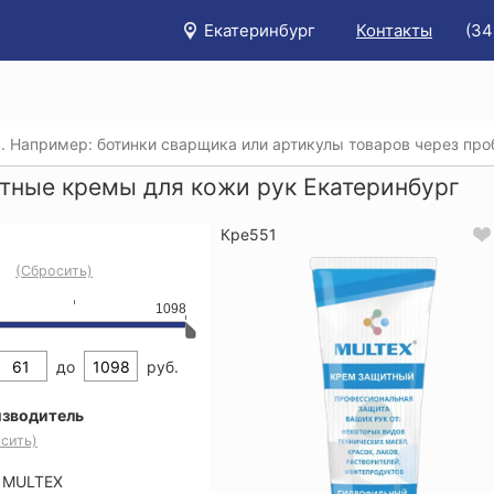
Екатеринбург
Контакты
(34
/
Каталог
/
Защитные кремы для кожи рук
/
Защитные кре
тные кремы для кожи рук Екатеринбург
Кре551
(Сбросить)
1098
до
руб.
зводитель
сить)
MULTEX