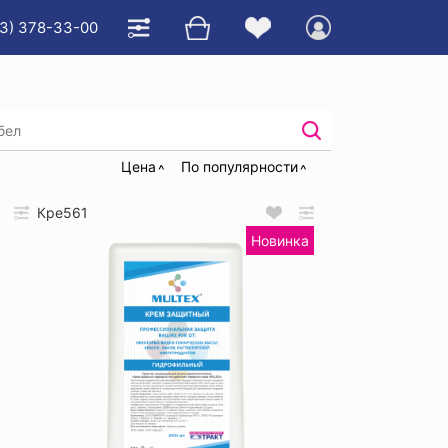
3) 378-33-00
мы для кожи рук
Цена
По популярности
Кре561
Новинка