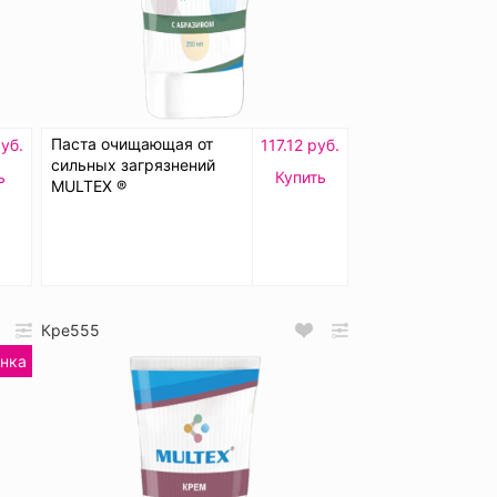
Паста очищающая от
уб.
117.12 руб.
сильных загрязнений
ь
Купить
MULTEX ®
Кре555
нка