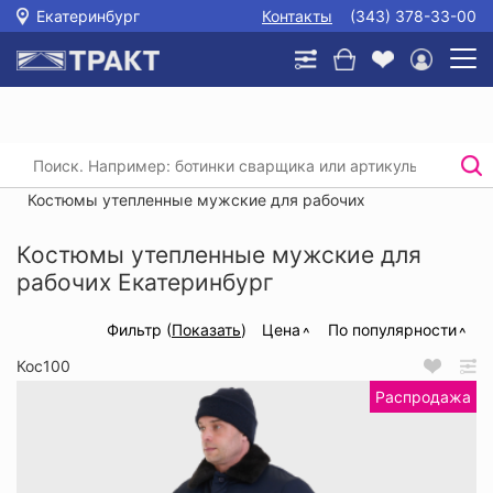
Екатеринбург
Контакты
(343) 378-33-00
Главная
/
Каталог
/
Спецодежда
/
Утепленные рабочие костюмы
/
Костюмы утепленные мужские для рабочих
Костюмы утепленные мужские для
рабочих Екатеринбург
Фильтр (
Показать
)
Цена
По популярности
Кос100
Распродажа