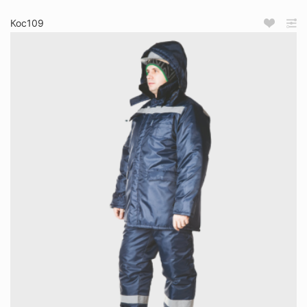
Кос109