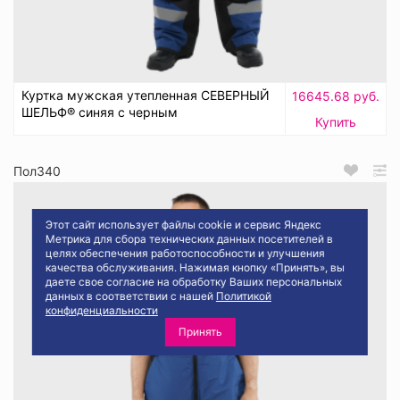
Куртка мужская утепленная СЕВЕРНЫЙ
16645.68 руб.
ШЕЛЬФ® синяя с черным
Купить
Пол340
Этот сайт использует файлы cookie и сервис Яндекс
Метрика для сбора технических данных посетителей в
целях обеспечения работоспособности и улучшения
качества обслуживания. Нажимая кнопку «Принять», вы
даете свое согласие на обработку Ваших персональных
данных в соответствии с нашей
Политикой
конфиденциальности
Принять