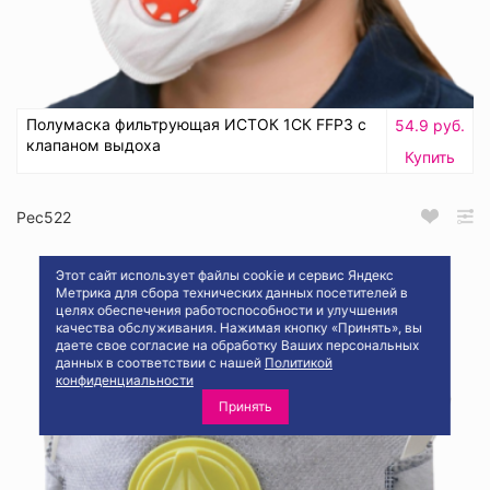
Полумаска фильтрующая ИСТОК 1СК FFP3 с
54.9 руб.
клапаном выдоха
Купить
Рес522
Этот сайт использует файлы cookie и сервис Яндекс
Метрика для сбора технических данных посетителей в
целях обеспечения работоспособности и улучшения
качества обслуживания. Нажимая кнопку «Принять», вы
даете свое согласие на обработку Ваших персональных
данных в соответствии с нашей
Политикой
конфиденциальности
Принять