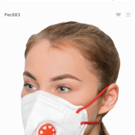
Рес683