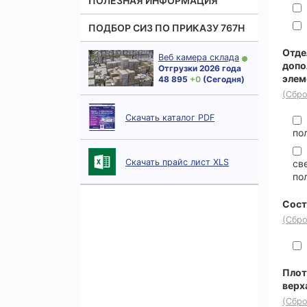
ПОЛЕЗНАЯ ИНФОРМАЦИЯ
ПОДБОР СИЗ ПО ПРИКАЗУ 767Н
Отде
Веб камера склада
допо
Отгрузки 2026 года
элем
48 895
+ 0
(Сегодня)
(Сбро
Скачать каталог PDF
по
Скачать прайс лист XLS
св
по
Сост
(Сбро
Плот
верха
(Сбро