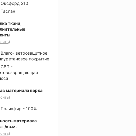
Оксфорд 210
Таслан
лка ткани,
лнительные
енты
сить)
Влаго- ветрозащитное
лиуретановое покрытие
СВП -
етовозвращающая
лоса
ав материала верха
сить)
Полиэфир - 100%
ность материала
 г/кв.м.
сить)