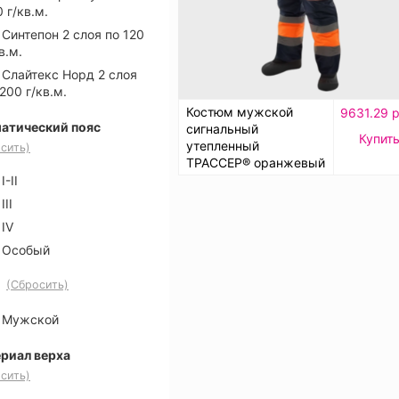
 г/кв.м.
Синтепон 2 слоя по 120
в.м.
Слайтекс Норд 2 слоя
200 г/кв.м.
Костюм мужской
9631.29 р
атический пояс
сигнальный
Купит
утепленный
сить)
ТРАССЕР® оранжевый
I-II
III
IV
Особый
(Сбросить)
Мужской
риал верха
сить)