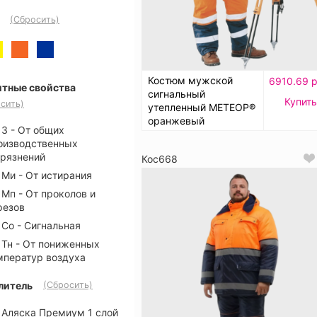
(Сбросить)
Костюм мужской
6910.69 р
тные свойства
сигнальный
Купить
сить)
утепленный МЕТЕОР®
оранжевый
З - От общих
оизводственных
грязнений
Кос668
Ми - От истирания
Мп - От проколов и
резов
Со - Сигнальная
Тн - От пониженных
мператур воздуха
литель
(Сбросить)
Аляска Премиум 1 слой