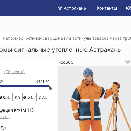
Астрахань
Контакты
(8
/
Каталог
/
Спецодежда
/
Утепленные рабочие костюмы
/
юмы сигнальные утепленные Астрахань
Кос660
(Сбросить)
62
9631.29
до
руб.
укция РФ (МПТ)
сить)
Да