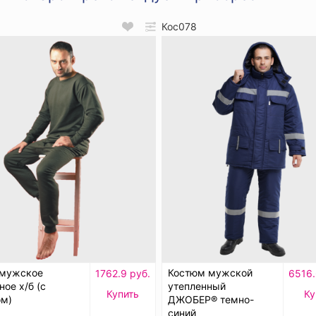
Кос078
 мужское
Костюм мужской
1762.9 руб.
6516.
ное х/б (с
утепленный
Купить
Ку
ом)
ДЖОБЕР® темно-
синий