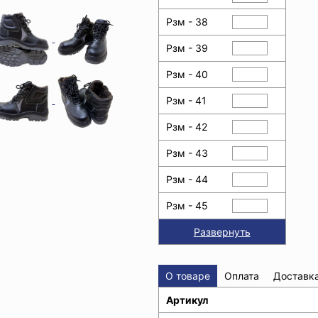
Рзм - 38
Рзм - 39
Рзм - 40
Рзм - 41
Рзм - 42
Рзм - 43
Рзм - 44
Рзм - 45
Развернуть
О товаре
Оплата
Доставк
Артикул