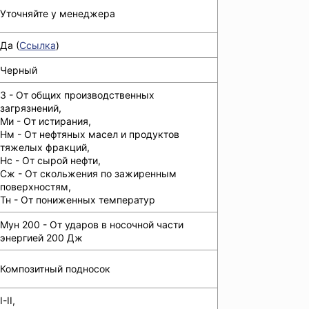
Уточняйте у менеджера
Да (
Ссылка
)
Черный
З - От общих производственных
загрязнений,
Ми - От истирания,
Нм - От нефтяных масел и продуктов
тяжелых фракций,
Нс - От сырой нефти,
Сж - От скольжения по зажиренным
поверхностям,
Тн - От пониженных температур
Мун 200 - От ударов в носочной части
энергией 200 Дж
Композитный подносок
I-II,