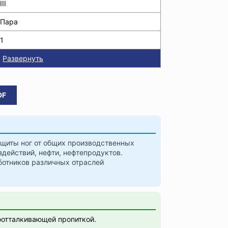
III
Пара
1
Развернуть
DF
ащиты ног от общих производственных
здействий, нефти, нефтепродуктов.
ботников различных отраслей
отталкивающей пропиткой.