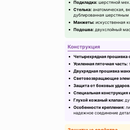
Подкладка:
шерстяной мех
Стелька:
анатомическая, вк
дублированная шерстяным
Манжеты:
искусственная к
Подошва:
двухслойный масл
Конструкция
Четырехрядная прошивка 
Усиленная пяточная часть:
Двухрядная прошивка ман
Световозвращающие элем
Защита от боковых ударов
Специальная конструкция 
Глухой кожаный клапан:
ду
Особенности крепления:
ли
надежное соединение детал