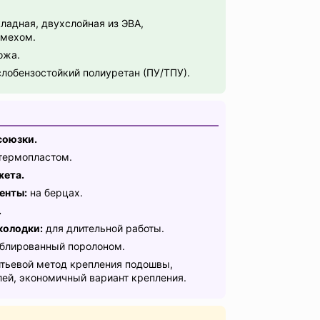
.
ладная, двухслойная из ЭВА,
 мехом.
ожа.
обензостойкий полиуретан (ПУ/ТПУ).
союзки.
термопластом.
жета.
енты:
на берцах.
.
колодки:
для длительной работы.
блированный поролоном.
тьевой метод крепления подошвы,
ей, экономичный вариант крепления.