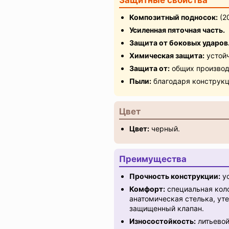
Защитные свойства
Композитный подносок:
(2
Усиленная пяточная часть.
Защита от боковых ударов
Химическая защита:
устойч
Защита от:
общих производ
Пыли:
благодаря конструкц
Цвет
Цвет:
черный.
Преимущества
Прочность конструкции:
ус
Комфорт:
специальная коло
анатомическая стелька, ут
защищенный клапан.
Износостойкость:
литьевой