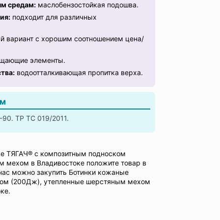
ым средам:
маслобензостойкая подошва.
ия:
подходит для различных
 вариант с хорошим соотношением цена/
щающие элементы.
тва:
водоотталкивающая пропитка верха.
ам
90. ТР ТС 019/2011.
ые ТЯГАЧ® с композитным подноском
м мехом в Владивостоке положите товар в
 нас можно закупить Ботинки кожаные
ом (200Дж), утепленные шерстяным мехом
ке.