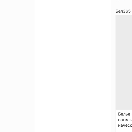
Бел365
Белье
натель
начес