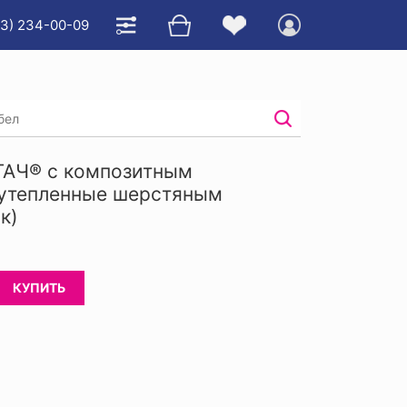
23) 234-00-09
енные шерстяным мехом
ГАЧ® с композитным
 утепленные шерстяным
к)
КУПИТЬ