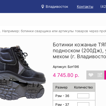
Владивосток
Контакты
(4
/
Каталог
/
Спецобувь
/
Ботинки
/
ки кожаные ТЯГАЧ® с композитным подноском (200Дж), утепл
Ботинки кожаные ТЯ
подноском (200Дж),
мехом (г. Владивосто
Артикул: Бот196
4 745.80 р.
Размер
Количество
Рзм - 36
Рзм - 37