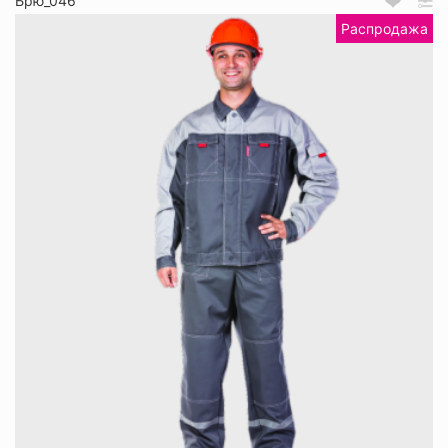
Брю_046
Распродажа