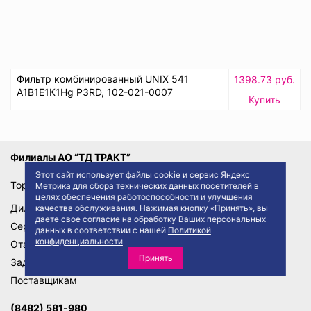
Фильтр комбинированный UNIX 541
1398.73 руб.
A1B1E1К1Hg P3RD, 102-021-0007
Купить
Филиалы АО “ТД ТРАКТ”
Этот сайт использует файлы cookie и сервис Яндекс
Торговые отделения
Метрика для сбора технических данных посетителей в
целях обеспечения работоспособности и улучшения
Дилеры и представители
качества обслуживания. Нажимая кнопку «Принять», вы
даете свое согласие на обработку Ваших персональных
Сервис и услуги
данных в соответствии с нашей
Политикой
конфиденциальности
Отзывы
Принять
Задать вопрос
Поставщикам
(8482) 581-980