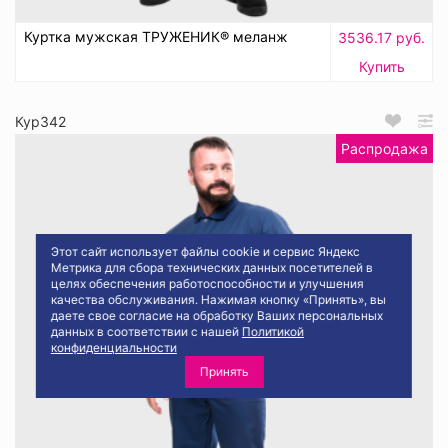
Куртка мужская ТРУЖЕНИК® меланж
3536.17 руб.
Купить
Кур342
Распродажа
Этот сайт использует файлы cookie и сервис Яндекс
Метрика для сбора технических данных посетителей в
целях обеспечения работоспособности и улучшения
качества обслуживания. Нажимая кнопку «Принять», вы
даете свое согласие на обработку Ваших персональных
данных в соответствии с нашей
Политикой
конфиденциальности
Принять