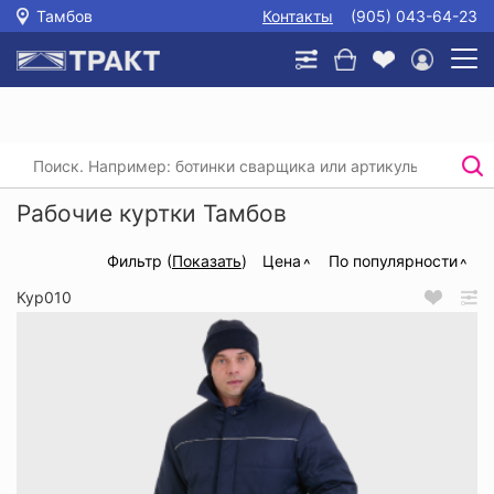
Тамбов
Контакты
(905) 043-64-23
Главная
/
Каталог
/
Спецодежда
/
Рабочие куртки
Рабочие куртки Тамбов
Фильтр (
Показать
)
Цена
По популярности
Кур010