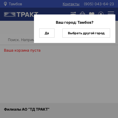
Тамбов
Контакты
(905) 043-64-23
Ваш город:
Тамбов
?
Да
Выбрать другой город
Главная
Ваша корзина пуста
Филиалы АО “ТД ТРАКТ”