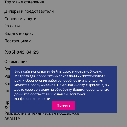
Торговые отделения
Дилеры и представители
Сервис и услуги
Отзывы
Задать вопрос
Поставщикам
(905) 043-64-23
О компании
Вакансии
Этот сайт использует файлы cookie и сервис Яндекс
Реквизиты
Метрика для сбора технических данных посетителей в
целях обеспечения работоспособности и улучшения
Контакты
качества обслуживания. Нажимая кнопку «Принять», вы
даете свое согласие на обработку Ваших персональных
Написать директору
данных в соответствии с нашей
Политикой
конфиденциальности
Правила сайта
Политика конфиденциальности
Принять
© 2026 АО "ТД ТРАКТ"
Разработка и техническая поддержка
AKALITA