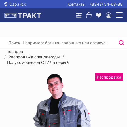
Саранск
Контакты
(8342) 54-68-88
Главная
/
Каталог
/
Распродажа спецодежды, спецобуви, СИЗ и прочих
товаров
/
Распродажа спецодежды
/
Полукомбинезон СТИЛЬ серый
Распродажа