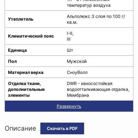
температур воздуха
Альполюкс 3 слоя по 100 г/
Утеплитель
кв.м.
I-II,
Климатический пояс
III
Единица
Шт
Пол
Мужской
Материал верха
СноуВолл
Отделка ткани,
DWR - износостойкая
дополнительные
водоотталкивающая отделка,
элементы
Мембрана
Развернуть
Описание
Скачать в PDF