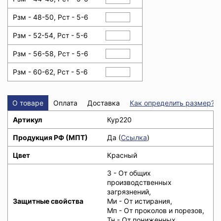
Рзм - 48-50, Рст - 5-6
Рзм - 52-54, Рст - 5-6
Рзм - 56-58, Рст - 5-6
Рзм - 60-62, Рст - 5-6
О товаре
Оплата
Доставка
Как определить размер?
Артикул
Кур220
Продукция РФ (МПТ)
Да (
Ссылка
)
Цвет
Красный
З - От общих
производственных
загрязнений,
Защитные свойства
Ми - От истирания,
Мп - От проколов и порезов,
Тн - От пониженных