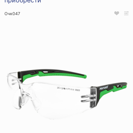
приобрести
Очк047