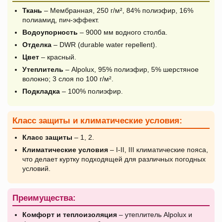
Ткань
– Мембранная, 250 г/м², 84% полиэфир, 16%
полиамид, пич-эффект.
Водоупорность
– 9000 мм водного столба.
Отделка
– DWR (durable water repellent).
Цвет
– красный.
Утеплитель
– Alpolux, 95% полиэфир, 5% шерстяное
волокно; 3 слоя по 100 г/м².
Подкладка
– 100% полиэфир.
Класс защиты и климатические условия:
Класс защиты
– 1, 2.
Климатические условия
– I-II, III климатические пояса,
что делает куртку подходящей для различных погодных
условий.
Преимущества:
Комфорт и теплоизоляция
– утеплитель Alpolux и