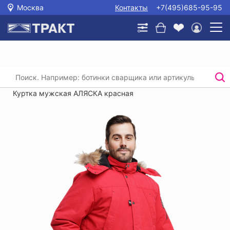
Москва
Контакты
+7(495)685-95-95
Главная
/
Каталог
/
Спецодежда
/
Утепленные куртки и брюки для рабочих
/
Куртка мужская АЛЯСКА красная