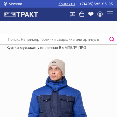
Москва
Контакты
+7(495)685-95-95
Главная
/
Каталог
/
Спецодежда
/
Утепленные куртки и брюки для рабочих
/
Куртка мужская утепленная ВЫМПЕЛ® ПРО