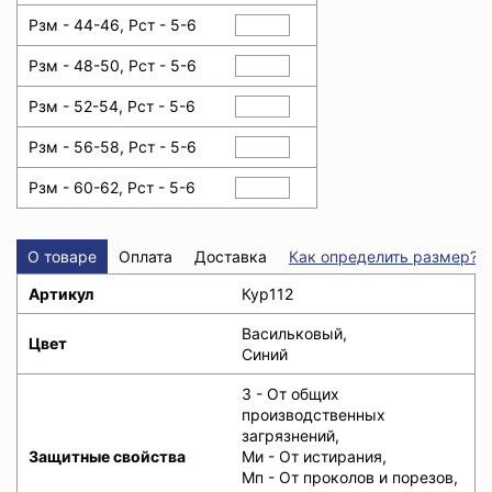
Рзм - 44-46, Рст - 5-6
Рзм - 48-50, Рст - 5-6
Рзм - 52-54, Рст - 5-6
Рзм - 56-58, Рст - 5-6
Рзм - 60-62, Рст - 5-6
О товаре
Оплата
Доставка
Как определить размер?
Артикул
Кур112
Васильковый,
Цвет
Синий
З - От общих
производственных
загрязнений,
Защитные свойства
Ми - От истирания,
Мп - От проколов и порезов,