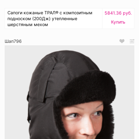
Сапоги кожаные ТРАЛ® с композитным
5841.36 руб.
подноском (200Дж) утепленные
Купить
шерстяным мехом
Шап796