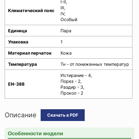
I-II,
III,
Климатический пояс
IV,
Особый
Единица
Пара
Упаковка
1
Материал перчаток
Кожа
Температура
Тн - от пониженных температур
Истирание - 4,
Порез - 2,
EN-388
Раздир - 3,
Прокол - 2
Описание
Скачать в PDF
Особенности модели