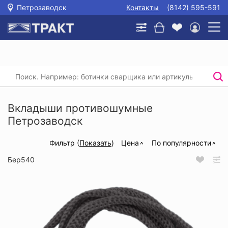
Петрозаводск
Контакты
(8142) 595-591
Главная
/
Каталог
/
Защита головы, глаз и слуха
/
Вкладыши противошумные
Вкладыши противошумные
Петрозаводск
Фильтр (
Показать
)
Цена
По популярности
Бер540