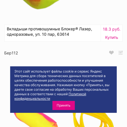
Вкладыши противошумные Блокер® Лазер,
18.3 руб.
одноразовые, уп. 10 пар, 63614
Купить
Бер112
Этот сайт использует файлы cookie и сервис Яндекс
Метрика для сбора технических данных посетителей в
целях обеспечения работоспособности и улучшения
качества обслуживания. Нажимая кнопку «Принять», вы
даете свое согласие на обработку Ваших персональных
данных в соответствии с нашей
Политикой
конфиденциальности
Принять