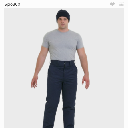
Брю300