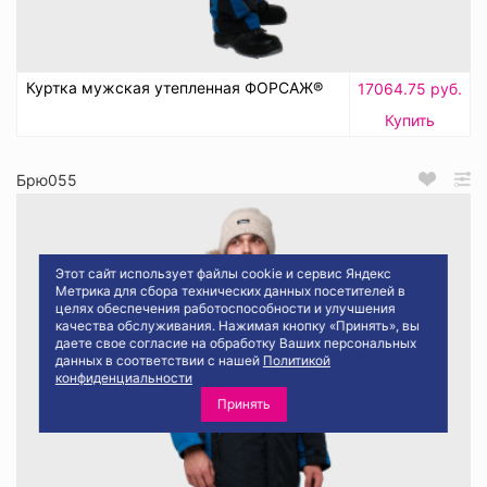
Куртка мужская утепленная ФОРСАЖ®
17064.75 руб.
Купить
Брю055
Этот сайт использует файлы cookie и сервис Яндекс
Метрика для сбора технических данных посетителей в
целях обеспечения работоспособности и улучшения
качества обслуживания. Нажимая кнопку «Принять», вы
даете свое согласие на обработку Ваших персональных
данных в соответствии с нашей
Политикой
конфиденциальности
Принять