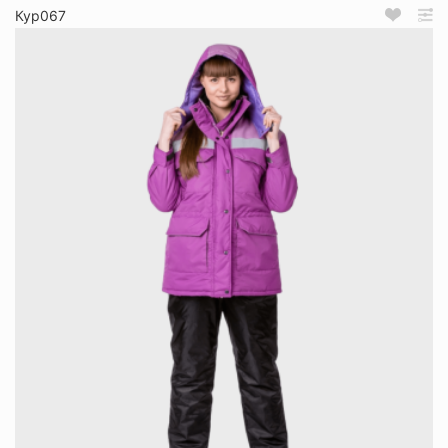
Кур067