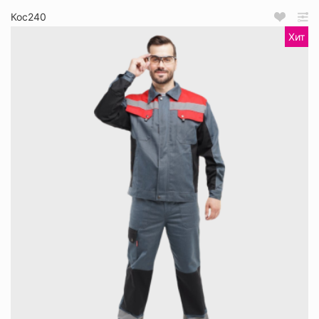
Кос240
Хит