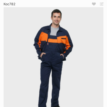
Кос782