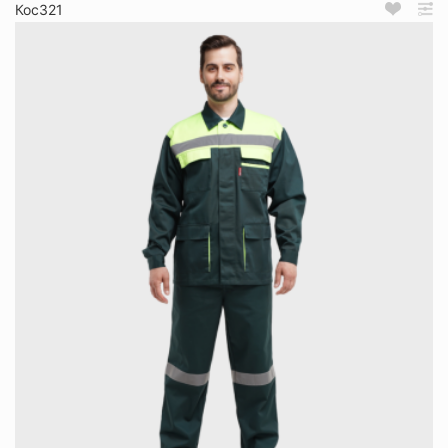
Кос321