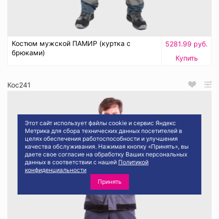
Костюм мужской ПАМИР (куртка с
5281.99 руб.
брюками)
Купить
Кос241
Этот сайт использует файлы cookie и сервис Яндекс
Метрика для сбора технических данных посетителей в
целях обеспечения работоспособности и улучшения
качества обслуживания. Нажимая кнопку «Принять», вы
даете свое согласие на обработку Ваших персональных
данных в соответствии с нашей
Политикой
конфиденциальности
Принять