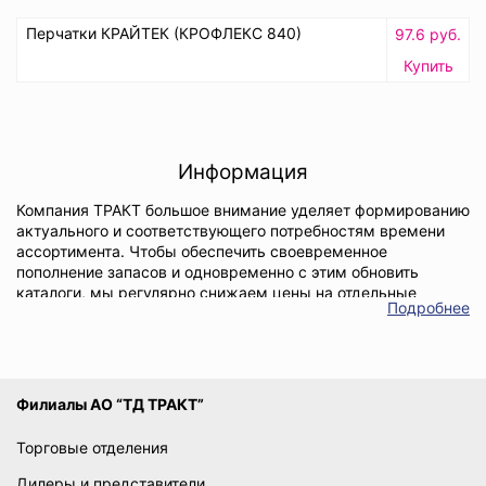
Перчатки КРАЙТЕК (КРОФЛЕКС 840)
97.6 руб.
Купить
Информация
Компания ТРАКТ большое внимание уделяет формированию
актуального и соответствующего потребностям времени
ассортимента. Чтобы обеспечить своевременное
пополнение запасов и одновременно с этим обновить
каталоги, мы регулярно снижаем цены на отдельные
Подробнее
позиции. Поэтому распродажа рабочих перчаток и
периодические специальные акции на товары для защиты
рук стали для нас хорошей традицией.
Снижение стоимости происходит как по принципу
Филиалы АО “ТД ТРАКТ”
сезонности, так для продажи остатков со склада. Поэтому
просим заблаговременно узнавать у менеджеров
Торговые отделения
количество оставшихся запасов и планировать закупки с
учетом данной информации.
Дилеры и представители