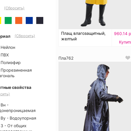
(Сбросить)
Плащ влагозащитный,
960.14 р
риал
(Сбросить)
желтый
Купит
Нейлон
ПВХ
Пла762
Полиэфир
Прорезиненная
агональ
тные свойства
сить)
Вн -
донепроницаемая
Ву - Водоупорная
З - От общих