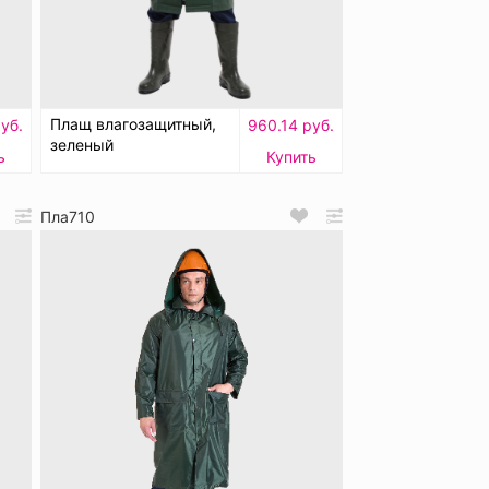
Плащ влагозащитный,
уб.
960.14 руб.
зеленый
ь
Купить
Пла710