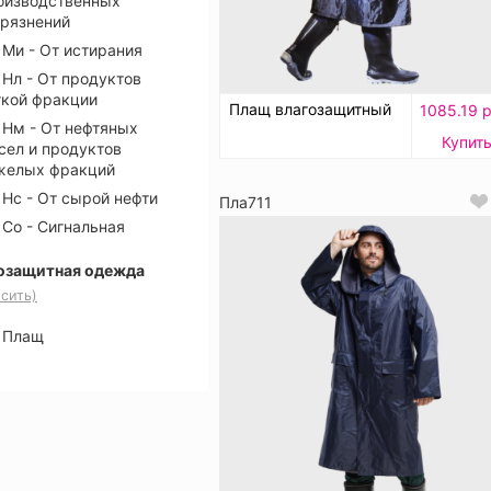
оизводственных
грязнений
Ми - От истирания
Нл - От продуктов
гкой фракции
Плащ влагозащитный
1085.19 р
Нм - От нефтяных
Купит
сел и продуктов
желых фракций
Нс - От сырой нефти
Пла711
Со - Сигнальная
озащитная одежда
сить)
Плащ