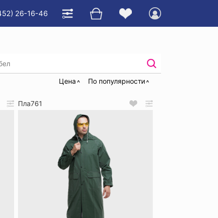
452) 26-16-46
лащи
Цена
По популярности
Пла761