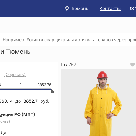
Тюмень
Контакты
(3
/
Каталог
/
Спецодежда
/
Влагозащитная спецодежда
/
П
и Тюмень
Пла757
(Сбросить)
4
3852.76
до
руб.
укция РФ (МПТ)
сить)
Да