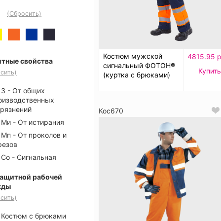
(Сбросить)
Костюм мужской
4815.95 р
тные свойства
сигнальный ФОТОН®
Купить
сить)
(куртка с брюками)
З - От общих
оизводственных
грязнений
Кос670
Ми - От истирания
Мп - От проколов и
резов
Со - Сигнальная
защитной рабочей
жды
сить)
Костюм с брюками