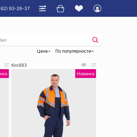
462) 93-26-37
остюмы сигнальные
Цена
По популярности
Кос683
нка
Новинка