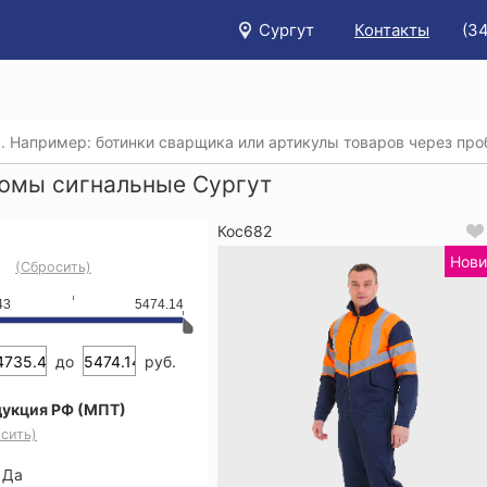
Сургут
Контакты
(3
/
Каталог
/
Спецодежда
/
Костюмы (рабочая одежда)
/
К
юмы сигнальные Сургут
Кос682
Нови
(Сбросить)
43
5474.14
до
руб.
укция РФ (МПТ)
сить)
Да