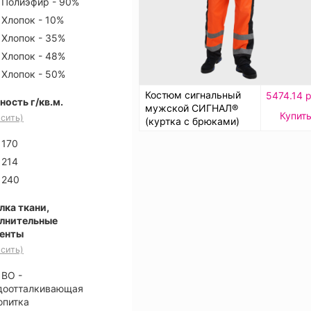
Полиэфир - 90%
Хлопок - 10%
Хлопок - 35%
Хлопок - 48%
Хлопок - 50%
Костюм сигнальный
5474.14 р
ность г/кв.м.
мужской СИГНАЛ®
Купит
сить)
(куртка с брюками)
170
214
240
лка ткани,
лнительные
енты
сить)
ВО -
доотталкивающая
опитка