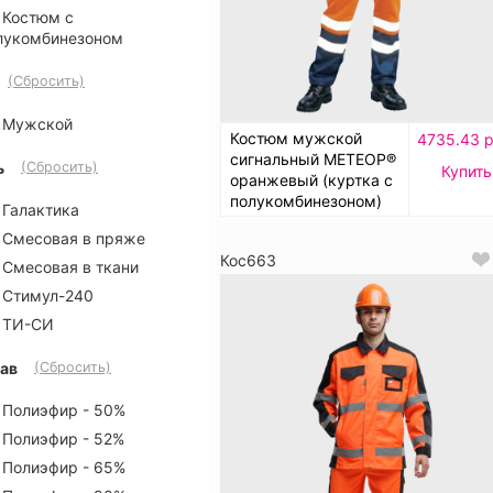
Костюм с
лукомбинезоном
(Сбросить)
Мужской
Костюм мужской
4735.43 р
сигнальный МЕТЕОР®
ь
(Сбросить)
Купить
оранжевый (куртка с
полукомбинезоном)
Галактика
Смесовая в пряже
Кос663
Смесовая в ткани
Стимул-240
ТИ-СИ
ав
(Сбросить)
Полиэфир - 50%
Полиэфир - 52%
Полиэфир - 65%