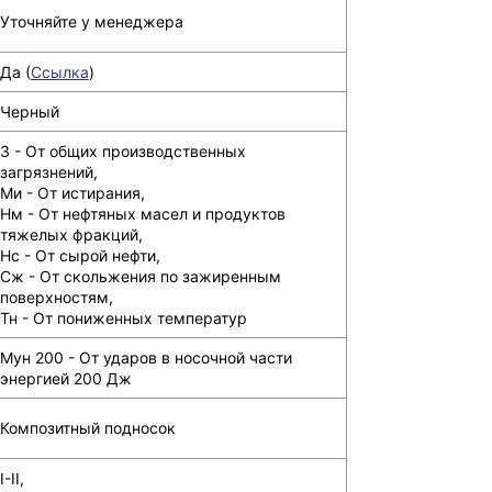
Уточняйте у менеджера
Да (
Ссылка
)
Черный
З - От общих производственных
загрязнений,
Ми - От истирания,
Нм - От нефтяных масел и продуктов
тяжелых фракций,
Нс - От сырой нефти,
Сж - От скольжения по зажиренным
поверхностям,
Тн - От пониженных температур
Мун 200 - От ударов в носочной части
энергией 200 Дж
Композитный подносок
I-II,