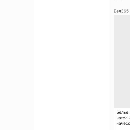
Бел365
Белье
натель
начес