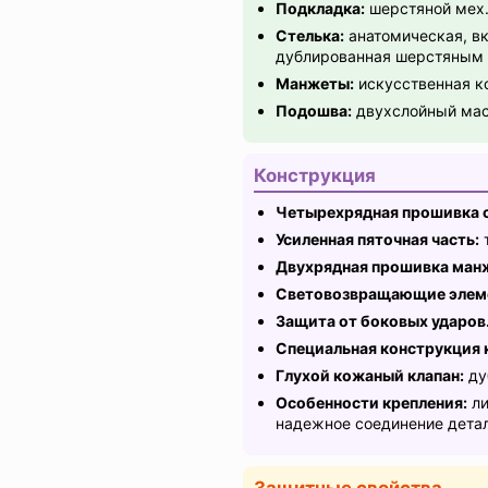
Подкладка:
шерстяной мех
Стелька:
анатомическая, вк
дублированная шерстяным
Манжеты:
искусственная к
Подошва:
двухслойный масл
Конструкция
Четырехрядная прошивка 
Усиленная пяточная часть:
Двухрядная прошивка ман
Световозвращающие элем
Защита от боковых ударов
Специальная конструкция 
Глухой кожаный клапан:
ду
Особенности крепления:
ли
надежное соединение детал