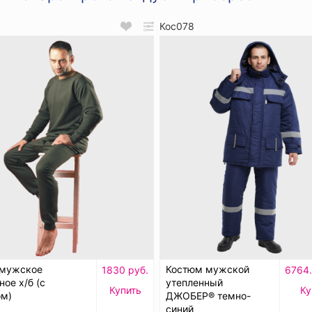
Кос078
 мужское
Костюм мужской
1830 руб.
6764.
ное х/б (с
утепленный
Купить
Ку
ом)
ДЖОБЕР® темно-
синий