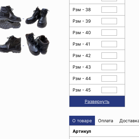
Рзм - 38
Рзм - 39
Рзм - 40
Рзм - 41
Рзм - 42
Рзм - 43
Рзм - 44
Рзм - 45
Развернуть
О товаре
Оплата
Доставк
Артикул