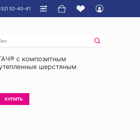
452) 52-40-41
енные шерстяным мехом
ГАЧ® с композитным
 утепленные шерстяным
КУПИТЬ