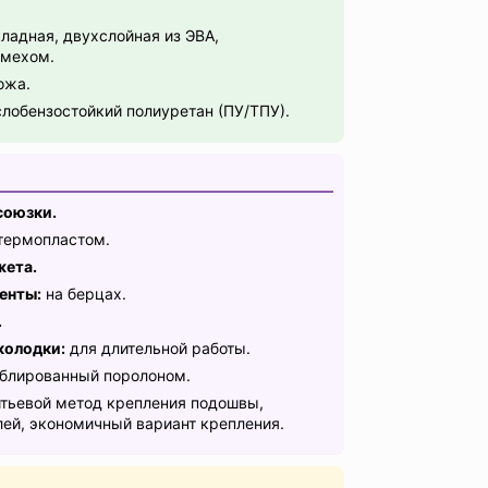
.
ладная, двухслойная из ЭВА,
 мехом.
ожа.
обензостойкий полиуретан (ПУ/ТПУ).
союзки.
термопластом.
жета.
енты:
на берцах.
.
колодки:
для длительной работы.
блированный поролоном.
тьевой метод крепления подошвы,
ей, экономичный вариант крепления.