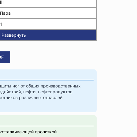
III
Пара
1
Развернуть
DF
ащиты ног от общих производственных
здействий, нефти, нефтепродуктов.
ботников различных отраслей
отталкивающей пропиткой.