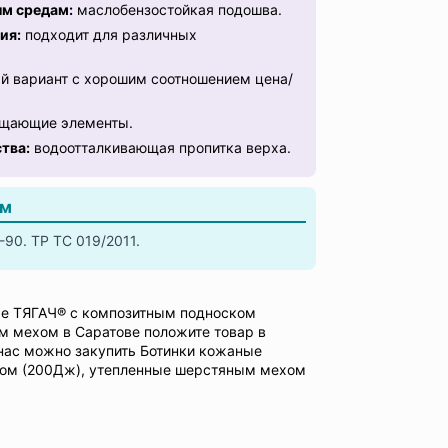
ым средам:
маслобензостойкая подошва.
ия:
подходит для различных
 вариант с хорошим соотношением цена/
щающие элементы.
тва:
водоотталкивающая пропитка верха.
ам
90. ТР ТС 019/2011.
ые ТЯГАЧ® с композитным подноском
м мехом в Саратове положите товар в
 нас можно закупить Ботинки кожаные
ом (200Дж), утепленные шерстяным мехом