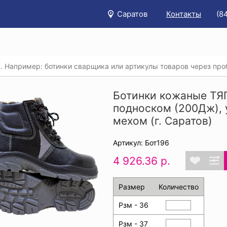
Саратов
Контакты
(8
/
Каталог
/
Спецобувь
/
Ботинки
/
ки кожаные ТЯГАЧ® с композитным подноском (200Дж), утепл
Ботинки кожаные ТЯ
подноском (200Дж),
мехом (г. Саратов)
Артикул: Бот196
4 926.36 р.
Размер
Количество
Рзм - 36
Рзм - 37