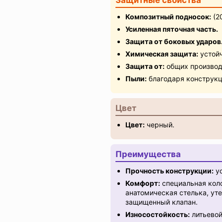
Защитные свойства
Композитный подносок:
(2
Усиленная пяточная часть.
Защита от боковых ударов
Химическая защита:
устойч
Защита от:
общих производ
Пыли:
благодаря конструкц
Цвет
Цвет:
черный.
Преимущества
Прочность конструкции:
ус
Комфорт:
специальная коло
анатомическая стелька, ут
защищенный клапан.
Износостойкость:
литьевой