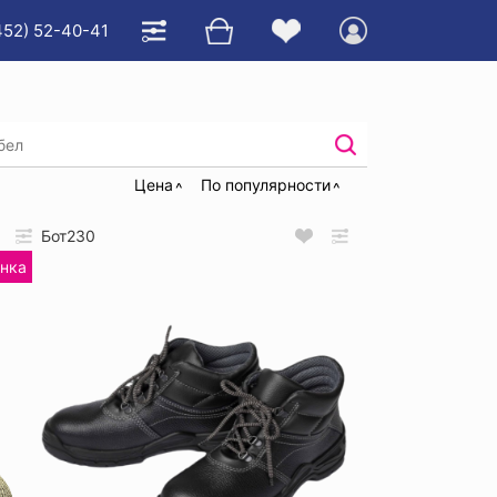
452) 52-40-41
ким подноском
Цена
По популярности
Бот230
нка