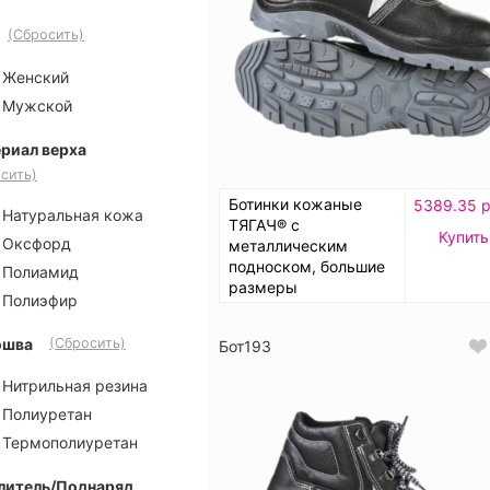
(Сбросить)
Женский
Мужской
риал верха
сить)
Ботинки кожаные
5389.35 р
Натуральная кожа
ТЯГАЧ® с
Купить
Оксфорд
металлическим
подноском, большие
Полиамид
размеры
Полиэфир
ошва
(Сбросить)
Бот193
Нитрильная резина
Полиуретан
Термополиуретан
литель/Поднаряд