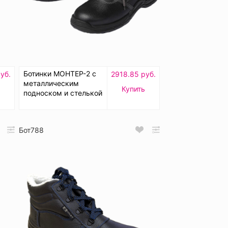
Ботинки МОНТЕР-2 с
уб.
2918.85 руб.
металлическим
ь
Купить
подноском и стелькой
Бот788