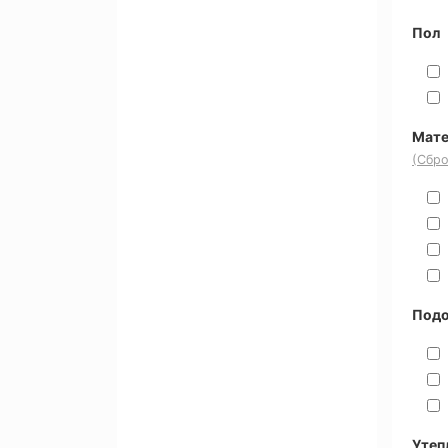
Пол
Мате
(Сбро
Под
Утеп