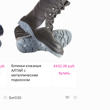
Ботинки кожаные
уб.
4432.26 руб.
АЛТАЙ с
ь
Купить
металлическим
подноском
Бот030