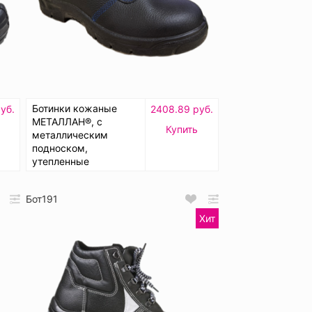
Ботинки кожаные
уб.
2408.89 руб.
МЕТАЛЛАН®, с
ь
Купить
металлическим
подноском,
утепленные
Бот191
Хит