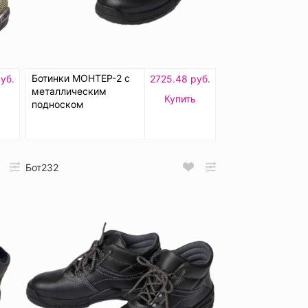
Ботинки МОНТЕР-2 с
уб.
2725.48 руб.
металлическим
ь
Купить
подноском
Бот232