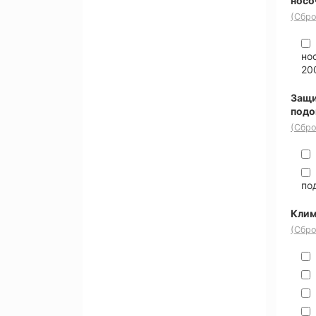
носо
(Сбро
но
20
Защи
под
(Сбро
по
Клим
(Сбро