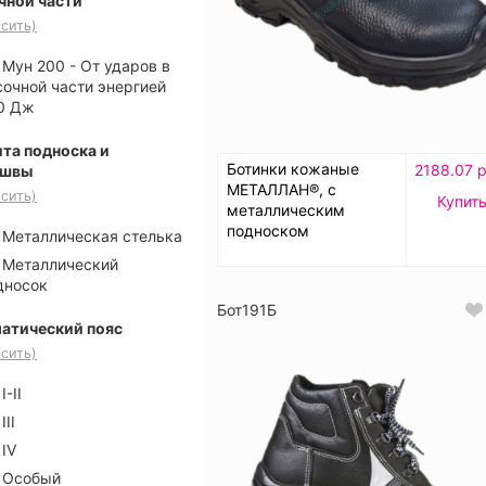
чной части
сить)
Мун 200 - От ударов в
сочной части энергией
0 Дж
та подноска и
Ботинки кожаные
2188.07 р
ошвы
МЕТАЛЛАН®, с
сить)
Купит
металлическим
подноском
Металлическая стелька
Металлический
дносок
Бот191Б
атический пояс
сить)
I-II
III
IV
Особый