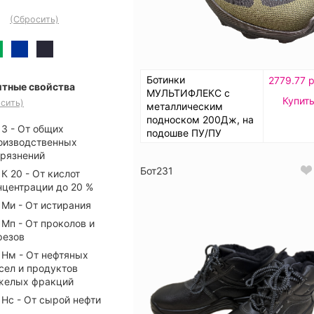
(Сбросить)
Ботинки
2779.77 р
тные свойства
МУЛЬТИФЛЕКС с
Купит
сить)
металлическим
подноском 200Дж, на
З - От общих
подошве ПУ/ПУ
оизводственных
грязнений
Бот231
К 20 - От кислот
нцентрации до 20 %
Ми - От истирания
Мп - От проколов и
резов
Нм - От нефтяных
сел и продуктов
желых фракций
Нс - От сырой нефти