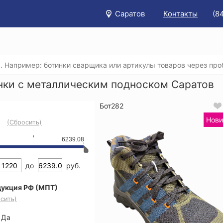
Саратов
Контакты
(8
/
Каталог
/
Спецобувь
/
Ботинки
/
Ботинки с металличес
нки с металлическим подноском Саратов
Бот282
Нови
(Сбросить)
6239.08
до
руб.
укция РФ (МПТ)
сить)
Да