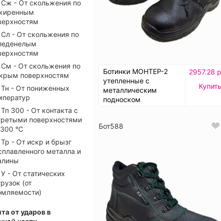
Сж - От скольжения по
жиренным
верхностям
Сл - От скольжения по
леденелым
верхностям
См - От скольжения по
Ботинки МОНТЕР-2
2957.28 р
крым поверхностям
утепленные с
Купит
Тн - От пониженных
металлическим
мператур
подноском
Тп 300 - От контакта с
гретыми поверхностями
Бот588
 300 °С
Тр - От искр и брызг
сплавленного металла и
алины
У - От статических
грузок (от
омляемости)
та от ударов в