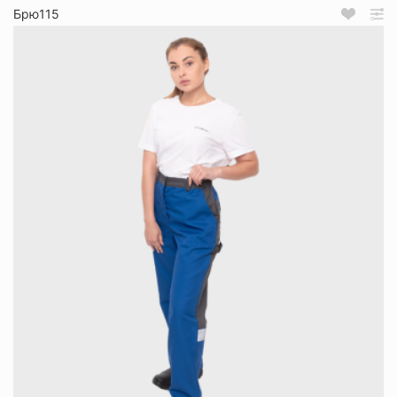
Брю115