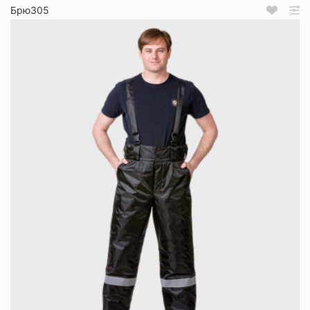
Брю305