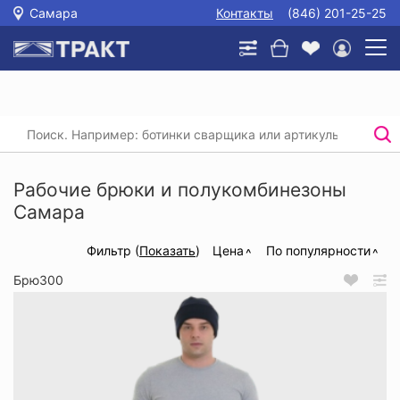
Самара
Контакты
(846) 201-25-25
Главная
/
Каталог
/
Спецодежда
/
Рабочие брюки и полукомбинезоны
Рабочие брюки и полукомбинезоны
Самара
Фильтр (
Показать
)
Цена
По популярности
Брю300