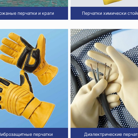
ожаные перчатки и краги
Перчатки химически стой
Виброзащитные перчатки
Диэлектрические перчат