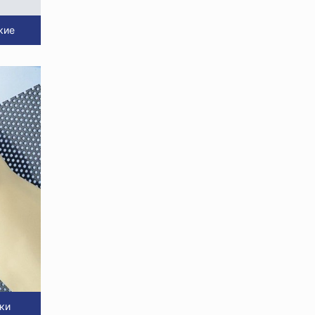
кие
ки