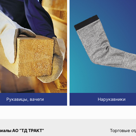
Рукавицы, вачеги
Нарукавники
иалы АО “ТД ТРАКТ”
Торговые от