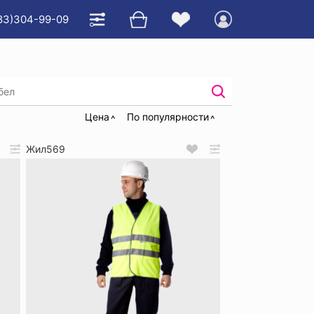
83)304-99-09
игнальные лимонные
Цена
По популярности
Жил569