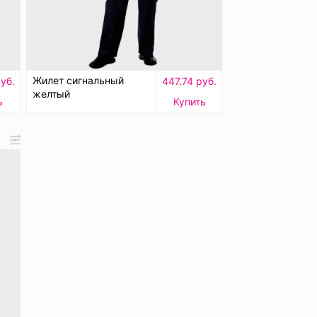
Жилет сигнальный
уб.
447.74 руб.
желтый
ь
Купить