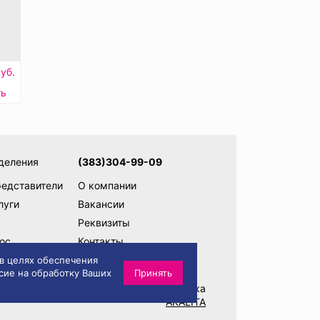
уб.
ть
деления
(383)304-99-09
редставители
О компании
луги
Вакансии
Реквизиты
ос
Контакты
ам
Написать директору
 в целях обеспечения
сие на обработку Ваших
Принять
Разработка и техническая поддержка
AKALITA