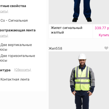
тные свойства
сить)
Со - Сигнальная
Жилет сигнальный
339.77 р
оотражающая лента
желтый
Купит
сить)
Две вертикальные
Жил558
лосы
Две горизонтальные
лосы
итура
(Сбросить)
Контактная лента