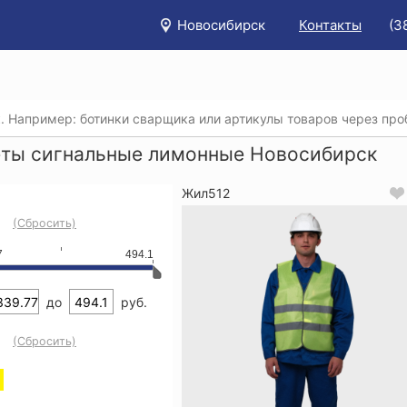
Новосибирск
Контакты
(3
/
Каталог
/
Спецодежда
/
Жилеты сигнальные
/
Жилеты с
ты сигнальные лимонные Новосибирск
Жил512
(Сбросить)
7
494.1
до
руб.
(Сбросить)