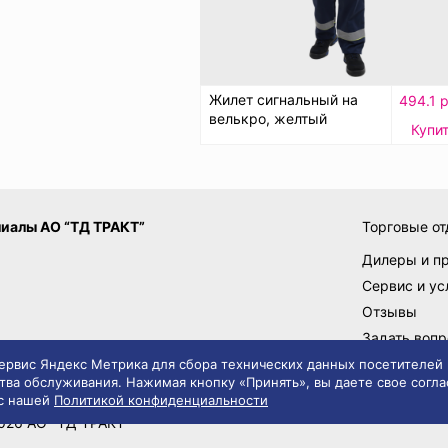
Жилет сигнальный на
494.1 р
велькро, желтый
Купи
иалы АО “ТД ТРАКТ”
Торговые от
Дилеры и п
Сервис и ус
Отзывы
Задать вопр
Поставщик
 сервис Яндекс Метрика для сбора технических данных посетителей
тва обслуживания. Нажимая кнопку «Принять», вы даете свое согла
 с нашей
Политикой конфиденциальности
вила сайта
Политика конфиденциальности
026 АО "ТД ТРАКТ"