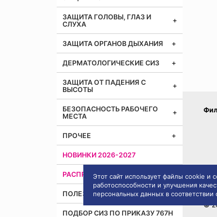
ЗАЩИТА ГОЛОВЫ, ГЛАЗ И
СЛУХА
ЗАЩИТА ОРГАНОВ ДЫХАНИЯ
ДЕРМАТОЛОГИЧЕСКИЕ СИЗ
ЗАЩИТА ОТ ПАДЕНИЯ С
ВЫСОТЫ
БЕЗОПАСНОСТЬ РАБОЧЕГО
Фил
МЕСТА
ПРОЧЕЕ
НОВИНКИ 2026-2027
РАСПРОДАЖА
(СКАЧАТЬ PDF)
Этот сайт использует файлы cookie и
работоспособности и улучшения качес
ПОЛЕЗНАЯ ИНФОРМАЦИЯ
персональных данных в соответствии
Пра
© 2
ПОДБОР СИЗ ПО ПРИКАЗУ 767Н