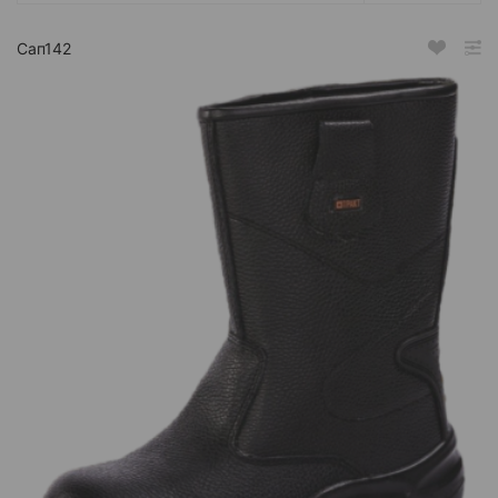
Сап142