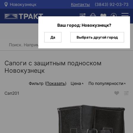
Новокузнецк
Контакты
(3843) 92-03-73
Ваш город:
Новокузнецк
?
Да
Выбрать другой город
Главная
/
Каталог
/
Спецобувь
/
Сапоги
/
Сапоги с защитным подноском
Сапоги с защитным подноском
Новокузнецк
Фильтр (
Показать
)
Цена
По популярности
Сап201