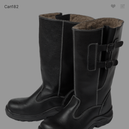
Сап182