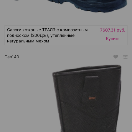
Сапоги кожаные ТРАЛ® с композитным
7607.31 руб.
подноском (200Дж), утепленные
Купить
натуральным мехом
Сап140