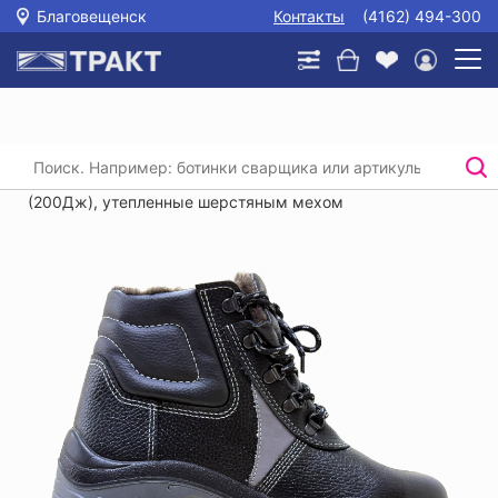
Благовещенск
Контакты
(4162) 494-300
Главная
/
Каталог
/
Спецобувь
/
Ботинки
/
Ботинки кожаные ТЯГАЧ® с композитным подноском
(200Дж), утепленные шерстяным мехом