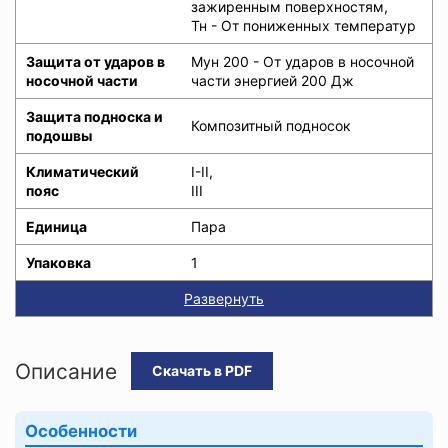
зажиренным поверхностям,
Тн - От пониженных температур
Защита от ударов в
Мун 200 - От ударов в носочной
носочной части
части энергией 200 Дж
Защита подноска и
Композитный подносок
подошвы
Климатический
I-II,
пояс
III
Единица
Пара
Упаковка
1
Развернуть
Описание
Скачать в PDF
Особенности