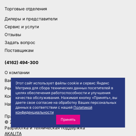
Торговые отделения
Дилеры и представители
Сервис и услуги
Отзывы
Задать вопрос
Поставщикам
(4162) 494-300
О компании
Вакансии
Этот сайт использует файлы cookie и сервис Яндекс
Метрика для сбора технических данных посетителей в
Реквизиты
целях обеспечения работоспособности и улучшения
Контакты
качества обслуживания. Нажимая кнопку «Принять», вы
даете свое согласие на обработку Ваших персональных
Написать директору
данных в соответствии с нашей
Политикой
конфиденциальности
Правила сайта
Политика конфиденциальности
Принять
© 2026 АО "ТД ТРАКТ"
Разработка и техническая поддержка
AKALITA