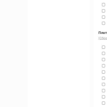
Плот
(Сбро