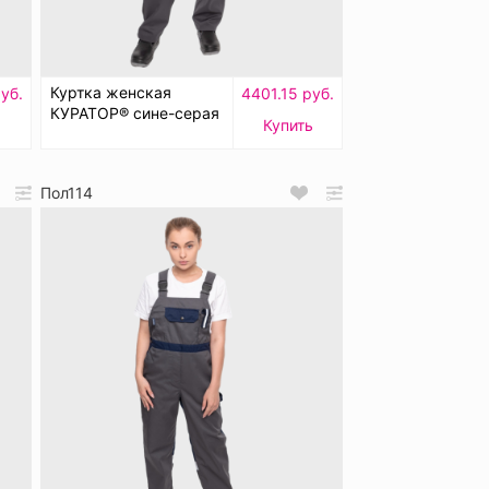
Куртка женская
уб.
4401.15 руб.
КУРАТОР® сине-серая
Купить
Пол114