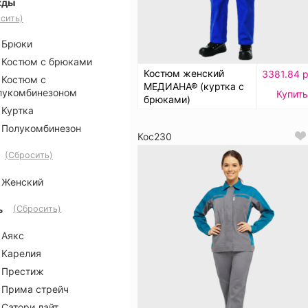
жды
сить)
Брюки
Костюм с брюками
Костюм женский
3381.84 р
Костюм с
МЕДИАНА® (куртка с
лукомбинезоном
Купить
брюками)
Куртка
Полукомбинезон
Кос230
(Сбросить)
Женский
ь
(Сбросить)
Аякс
Карелия
Престиж
Прима стрейч
Сатори лайт