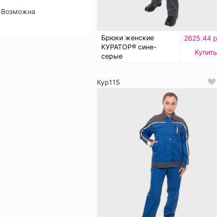
Возможна
Брюки женские
2625.44 р
КУРАТОР® сине-
Купить
серые
Кур115