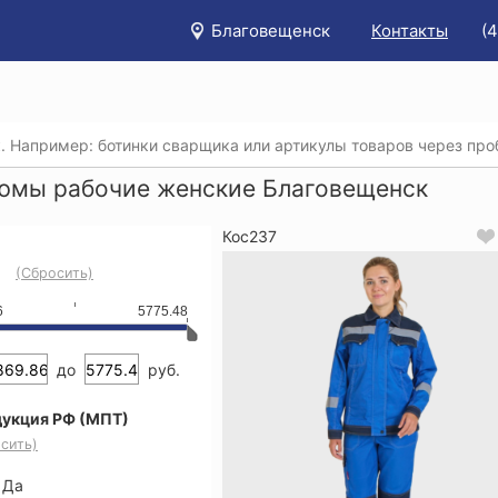
Благовещенск
Контакты
(
/
Каталог
/
Спецодежда
/
Костюмы (рабочая одежда)
/
К
юмы рабочие женские Благовещенск
Кос237
(Сбросить)
6
5775.48
до
руб.
укция РФ (МПТ)
сить)
Да