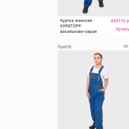
Куртка женская
4401.15 р
КУРАТОР®
Купит
васильково-серая
Пол115