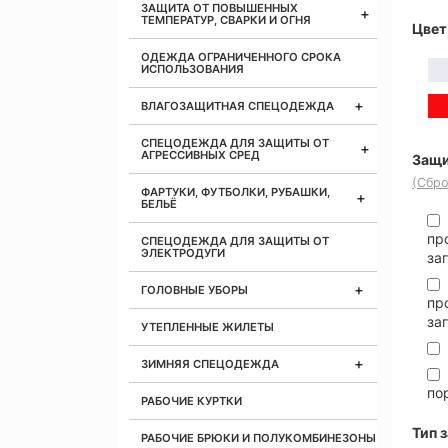
ЗАЩИТА ОТ ПОВЫШЕННЫХ
ТЕМПЕРАТУР, СВАРКИ И ОГНЯ
Цвет
ОДЕЖДА ОГРАНИЧЕННОГО СРОКА
ИСПОЛЬЗОВАНИЯ
ВЛАГОЗАЩИТНАЯ СПЕЦОДЕЖДА
СПЕЦОДЕЖДА ДЛЯ ЗАЩИТЫ ОТ
АГРЕССИВНЫХ СРЕД
Защи
(Сбро
ФАРТУКИ, ФУТБОЛКИ, РУБАШКИ,
БЕЛЬЁ
пр
СПЕЦОДЕЖДА ДЛЯ ЗАЩИТЫ ОТ
ЭЛЕКТРОДУГИ
за
ГОЛОВНЫЕ УБОРЫ
пр
за
УТЕПЛЕННЫЕ ЖИЛЕТЫ
ЗИМНЯЯ СПЕЦОДЕЖДА
по
РАБОЧИЕ КУРТКИ
Тип 
РАБОЧИЕ БРЮКИ И ПОЛУКОМБИНЕЗОНЫ