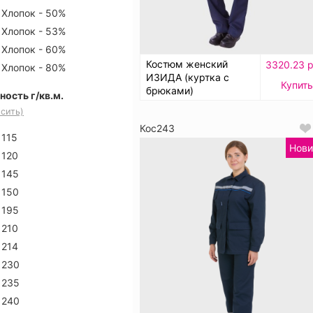
Хлопок - 50%
Хлопок - 53%
Хлопок - 60%
Костюм женский
3320.23 р
Хлопок - 80%
ИЗИДА (куртка с
Купить
брюками)
ность г/кв.м.
сить)
Кос243
115
Нови
120
145
150
195
210
214
230
235
240