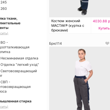
245
260
лка ткани,
Костюм женский
4030.88 р
лнительные
МАСТАК® (куртка с
енты
Купить
брюками)
сить)
ВО -
Брю114
доотталкивающая
опитка
Несминаемая отделка
Отделка "легкий уход"
Световозвращающий
нт
СВП -
етовозвращающая
лоса
ышленная стирка
сить)