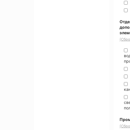
Отде
допо
элем
(Сбро
во
пр
ка
св
по
Пром
(Сбро