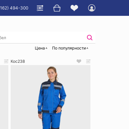
4162) 494-300
остюмы рабочие женские
Цена
По популярности
Кос238