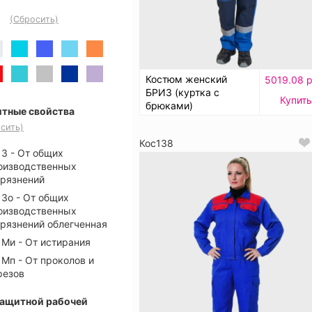
(Сбросить)
Костюм женский
5019.08 р
БРИЗ (куртка с
Купить
брюками)
тные свойства
сить)
Кос138
З - От общих
оизводственных
грязнений
Зо - От общих
оизводственных
грязнений облегченная
Ми - От истирания
Мп - От проколов и
резов
защитной рабочей